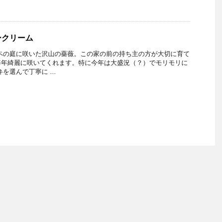
ークリーム
ペの庭に咲いた沢山の薔薇。この家の前の持ち主の方が大切に育て
毎年綺麗に咲いてくれます。特に今年は大盛況（？）でモリモリに
を選んで丁寧に ...