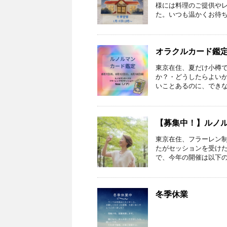
様には料理のご提供や
た。いつも温かくお待ちく
オラクルカード鑑
東京在住、夏だけ小樽で
か？・どうしたらよい
いことあるのに、できない
【募集中！】ルノ
東京在住、フラーレン制
たがセッションを受けた
で、今年の開催は以下の3
冬季休業