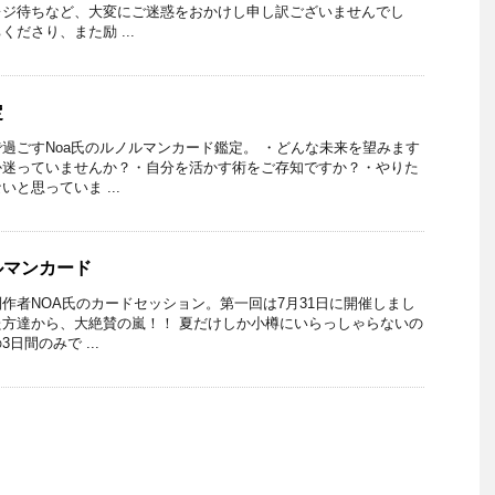
レジ待ちなど、大変にご迷惑をおかけし申し訳ございませんでし
ださり、また励 ...
定
過ごすNoa氏のルノルマンカード鑑定。 ・どんな未来を望みます
か迷っていませんか？・自分を活かす術をご存知ですか？・やりた
と思っていま ...
ルマンカード
作者NOA氏のカードセッション。第一回は7月31日に開催しまし
方達から、大絶賛の嵐！！ 夏だけしか小樽にいらっしゃらないの
日間のみで ...