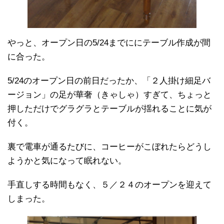
やっと、オープン日の5/24までににテーブル作成が間
に合った。
5/24のオープン日の前日だったか、「２人掛け細足バ
ージョン」の足が華奢（きゃしゃ）すぎて、ちょっと
押しただけでグラグラとテーブルが揺れることに気が
付く。
裏で電車が通るたびに、コーヒーがこぼれたらどうし
ようかと気になって眠れない。
手直しする時間もなく、５／２４のオープンを迎えて
しまった。