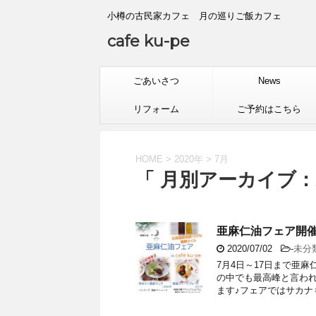
小樽の古民家カフェ 月の巡りご飯カフェ
cafe ku-pe
ごあいさつ
News
リフォーム
ご予約はこちら
HOME
>
2020年
>
7月
「 月別アーカイブ：2
亜麻仁油フェア開
2020/07/02
-
未分
7月4日～17日まで亜
の中でも最高峰と言わ
ます♪フェアではサカナも