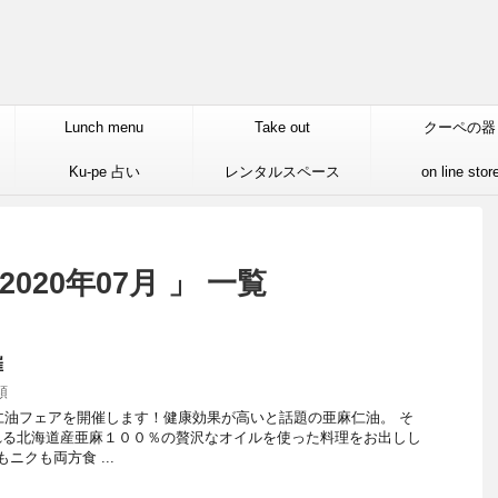
Lunch menu
Take out
クーペの器
Ku-pe 占い
レンタルスペース
on line stor
020年07月 」 一覧
催
類
麻仁油フェアを開催します！健康効果が高いと話題の亜麻仁油。 そ
れる北海道産亜麻１００％の贅沢なオイルを使った料理をお出しし
ニクも両方食 ...