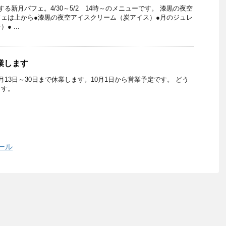
る新月パフェ。4/30～5/2 14時～のメニューです。 漆黒の夜空
ェは上から●漆黒の夜空アイスクリーム（炭アイス）●月のジュレ
 ...
休業します
13日～30日まで休業します。10月1日から営業予定です。 どう
ます。
ール