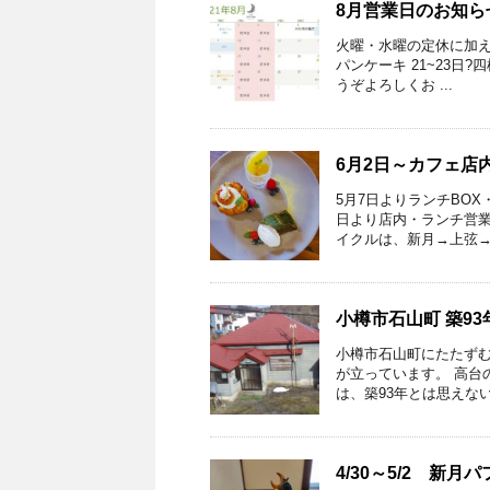
8月営業日のお知ら
火曜・水曜の定休に加え
パンケーキ 21~23日?
うぞよろしくお ...
6月2日～カフェ店
5月7日よりランチBO
日より店内・ランチ営業
イクルは、新月→上弦→満
小樽市石山町 築9
小樽市石山町にたたずむ
が立っています。 高台
は、築93年とは思えない佇
4/30～5/2 新月