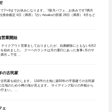
せ
て7〜9までお休みになります。 ?新月パフェ…お休みです?満月
四柱推命鑑定 6日（満席）?占いhisakoの部屋 28日（満席） 8月もど
内営業開始
X・テイクアウト営業をしておりましたが、自粛解除にともない6月2
を始めました。 クーペのランチは月の運行にあった食事♪月のサ
月→下弦 ...
3年の古民家
古民家を紹介します。 116坪の土地に築93年の平屋建ての古民家
の立地のため小樽の海が見えます。 サイデイング貼りの外観から
まい。 ...
パフェ