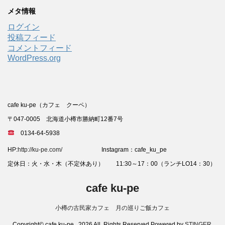
メタ情報
ログイン
投稿フィード
コメントフィード
WordPress.org
cafe ku-pe（カフェ クーペ）
〒047-0005 北海道小樽市勝納町12番7号
0134-64-5938
HP:
http://ku-pe.com/
Instagram：cafe_ku_pe
定休日：火・水・木（不定休あり） 11:30～17：00（ランチLO14：30）
cafe ku-pe
小樽の古民家カフェ 月の巡りご飯カフェ
Copyright© cafe ku-pe , 2026 All Rights Reserved Powered by
STINGER
.