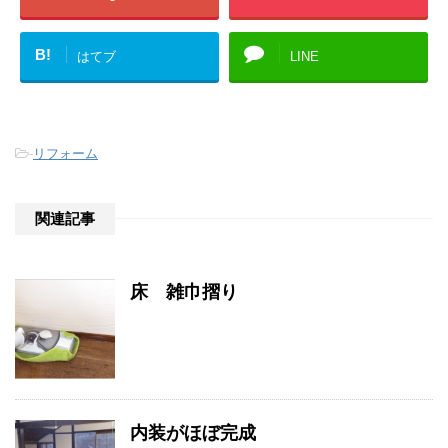
B!
はてブ
LINE
-
リフォーム
関連記事
床 雑巾摺り
内装がほぼ完成