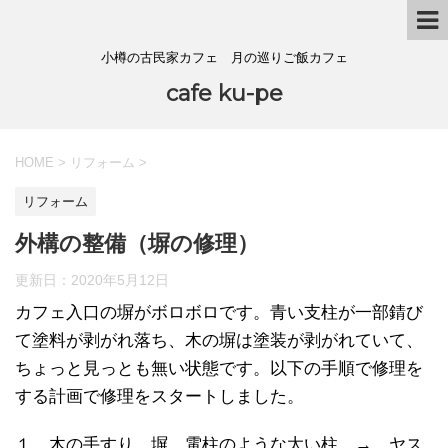
小樽の古民家カフェ 月の巡りご飯カフェ
cafe ku-pe
HOME
>
リフォーム
>
リフォーム
外構の整備（塀の修理）
更新日：
2020年5月12日
カフェ入口の塀がボロボロです。青い支柱が一部錆び
て塗料が剥がれ落ち、木の塀は塗装が剥がれていて、
ちょっと見っとも無い状態です。以下の手順で修理を
する計画で修理をスタートしました。
１．木の手すり、塀、電柱のような太い柱 → ヤス