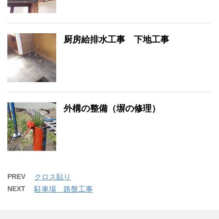
厨房給排水工事 下地工事
外構の整備（塀の修理）
PREV
クロス貼り
NEXT
駐車場 路盤工事