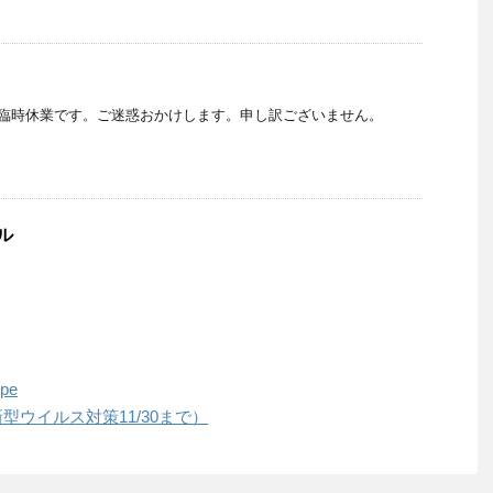
㈪臨時休業です。ご迷惑おかけします。申し訳ございません。
ル
pe
型ウイルス対策11/30まで）