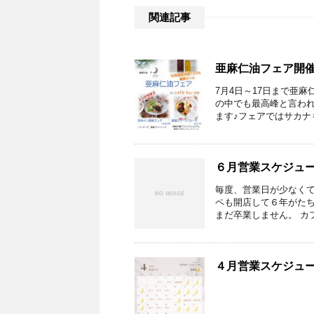
関連記事
亜麻仁油フェア開
7月4日～17日まで亜
の中でも最高峰と言わ
ます♪フェアではサカナも
６月営業スケジュ
毎度、営業日が少なく
ペも開店して６年がた
まだ卒業しません。 カフ
４月営業スケジュ