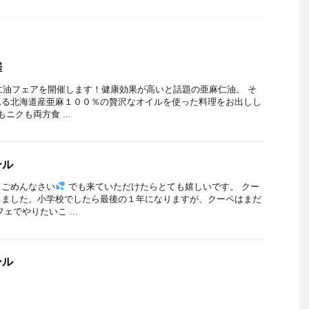
催
麻仁油フェアを開催します！健康効果が高いと話題の亜麻仁油。 そ
れる北海道産亜麻１００％の贅沢なオイルを使った料理をお出しし
ニクも両方食 ...
ール
てごめんなさい
でも来ていただけたらとても嬉しいです。 クー
ちました。小学校でしたら最後の１年になりますが、クーペはまだ
ェでやりたいこ ...
ール