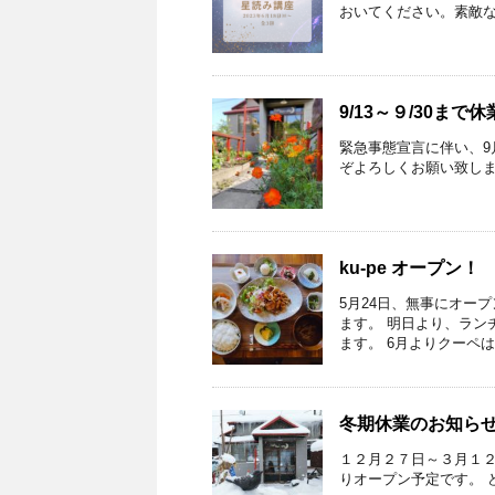
おいてください。素敵
9/13～９/30まで
緊急事態宣言に伴い、9月
ぞよろしくお願い致し
ku-pe オープン！
5月24日、無事にオー
ます。 明日より、ラン
ます。 6月よりクーペは「
冬期休業のお知ら
１２月２７日～３月１２
りオープン予定です。 