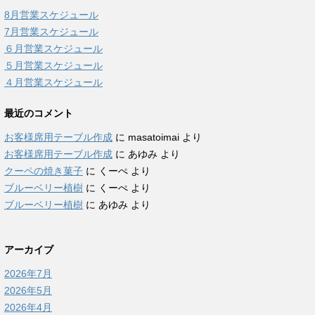
8月営業スケジュール
7月営業スケジュール
６月営業スケジュール
５月営業スケジュール
４月営業スケジュール
最近のコメント
お客様席用テーブル作成
に
masatoimai
より
お客様席用テーブル作成
に
あゆみ
より
クーペの焼き菓子
に
くーぺ
より
ブルーベリー植樹
に
くーぺ
より
ブルーベリー植樹
に
あゆみ
より
アーカイブ
2026年7月
2026年5月
2026年4月