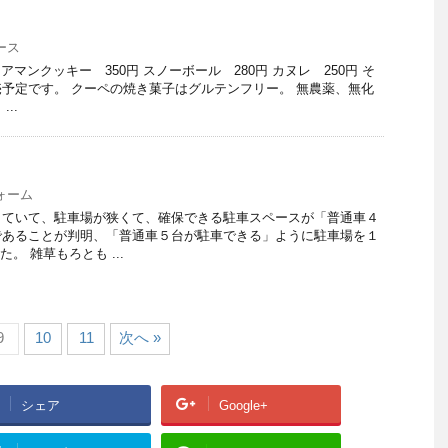
ース
アマンクッキー 350円 スノーボール 280円 カヌレ 250円 そ
予定です。 クーペの焼き菓子はグルテンフリー。 無農薬、無化
..
ォーム
していて、駐車場が狭くて、確保できる駐車スペースが「普通車４
であることが判明、「普通車５台が駐車できる」ように駐車場を１
。 雑草もろとも ...
9
10
11
次へ »
シェア
Google+