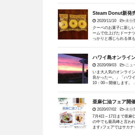
Steam Donut新発
2020/11/10
-
未分
クーペのお菓子に新しい
ームで仕上げたドーナツ
っかりと感じられる体も心
ハワイ島オンライン宿泊
2020/09/03
-
ニュ
いま大人気のオンライン
良かったー。」「ハワイ島
10：00～開催します。 ..
亜麻仁油フェア開
2020/07/02
-
未分
7月4日～17日まで亜
の中でも最高峰と言わ
ます♪フェアではサカナも