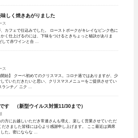
美味しく焼きあがりました
ース
、カフェで仕込みでした。 ローストポークがキレイなピンク色に
らかく仕上げるのには、下味をつけるときちょっと秘訣がありま
して赤ワインと合 ...
ース
開始】 クーペ初めてのクリスマス。コロナ過ではありますが、少
ごしていただきたいと思い、クリスマスメニューをご提供させてい
ンチ／ ニク ...
です （新型ウイルス対策11/30まで）
類
山の方にお越しいただき常連さんも増え、楽しく営業させていただ
くださました皆様には心より感謝申し上げます。 ここ最近は満席
た。密にならな ...