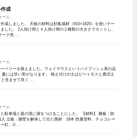
ル作成
ォーム
成しました。 天板の材料は杉集成材（910×1820）を使いテー
ました。 2人掛け用と４人掛け用の２種類の大きさでカットし、
ク色 ...
ォーム
ルーベリーを植えました。ウェイマウスというハイブッシュ系の品
 夏には甘い実がなります。 植え付けの土はピートモスと鹿沼土
と含ませて良く ...
ォーム
た駐車場と庭の境に塀をつけることにした。 【材料】 横板：防
 購入 立板：腰壁を解体して出た廃材 18本 防腐塗料、チョコレー
釘、U ...