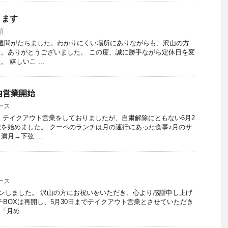
ります
類
て2週間がたちました。わかりにくい場所にありながらも、沢山の方
。ありがとうございました。 この度、誠に勝手ながら定休日を変
 嬉しいこ ...
内営業開始
ース
X・テイクアウト営業をしておりましたが、自粛解除にともない6月2
を始めました。 クーペのランチは月の運行にあった食事♪月のサ
月→下弦 ...
ース
プンしました。 沢山の方にお祝いをいただき、心より感謝申し上げ
チBOXは再開し、5月30日までテイクアウト営業とさせていただき
月め ...