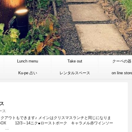
Lunch menu
Take out
クーペの器
Ku-pe 占い
レンタルスペース
on line stor
ス
ース
クアウトもできます♪ メインはクリスマスランチと同じになりま
BOX 12/3～14ニク●ローストポーク キャラメル赤ワインソー
...