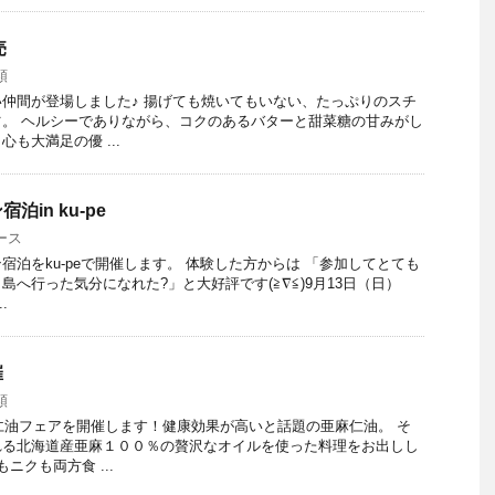
売
類
仲間が登場しました♪ 揚げても焼いてもいない、たっぷりのスチ
。 ヘルシーでありながら、コクのあるバターと甜菜糖の甘みがし
も大満足の優 ...
in ku-pe
ース
宿泊をku-peで開催します。 体験した方からは 「参加してとても
へ行った気分になれた?」と大好評です(≧∇≦)9月13日（日）
.
催
類
麻仁油フェアを開催します！健康効果が高いと話題の亜麻仁油。 そ
れる北海道産亜麻１００％の贅沢なオイルを使った料理をお出しし
ニクも両方食 ...