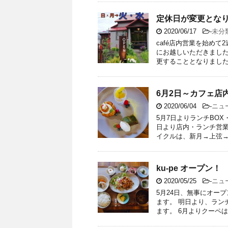
定休日が変更とな
2020/06/17
-
未分
café店内営業を始め
にお越しいただきました
更することとなりました。
6月2日～カフェ店
2020/06/04
-
ニュ
5月7日よりランチBO
日より店内・ランチ営業
イクルは、新月→上弦→満
ku-pe オープン！
2020/05/25
-
ニュ
5月24日、無事にオー
ます。 明日より、ラン
ます。 6月よりクーペは「