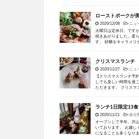
ローストポークが
2020/12/08
-
ニュ
火曜日は定休日。ですが
焼きあがりました。柔
す。 砂糖をキャラメリゼ
クリスマスランチ
2020/11/27
-
ニュ
【クリスマスランチ予約
しでも楽しい時間を過
ただきます。 クリスマスラ
ランチ1日限定13食
2020/11/21
-
未分
オープンして半年。沢
いております。 お越し
になることも多くなりまし