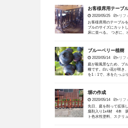
お客様席用テーブ
2020/05/25
-
リフ
お客様席用のテーブルを作
ブルのサイズにカットし
床に並べる。 つぎに、オー
ブルーベリー植樹
2020/05/14
-
リフ
庭が殺風景なため、ブ
種です。白い花が咲き、
を1：1で、水をたっぷり
塀の作成
2020/05/14
-
リフ
先日、庭を削って拡張し
腐剤入り1x4材 4本
ト色水性塗料、スクリュー