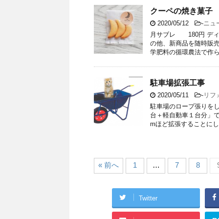
クーペの焼き菓子
2020/05/12
-
ニュ
月サブレ 180円 ディ
の他、新商品を随時販売
学肥料の循環農法で作ら .
駐車場拡張工事
2020/05/11
-
リフ
駐車場のロープ張りを
台＋軽自動車１台分」
mほど拡張することにした
« 前へ
1
…
7
8
Twitter